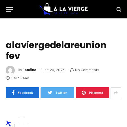
alaviergedelareunion
fev
By
Jandino
June 20, 2023
No Comments
1 Min Read
Facebook
Twitter
Pinterest